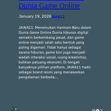
Dunia Game Online
January 19, 2026
jawa11
JAWA11: Menemukan Harmoni Baru dalam
Dunia Game Online Dunia hiburan digital
semakin berkembang pesat, dan game
online menjadi salah satu bentuk yang
paling digemari. Tidak hanya sebagai
sarana hiburan, game kini juga menjadi
wadah interaksi sosial, ruang kreativitas,
bahkan peluang ekonomi. Di tengah
banyaknya pilihan platform, JAWA11 hadir
sebagai brand resmi yang menawarkan
pengalaman berbeda:…
Instagram
Faceboo
X