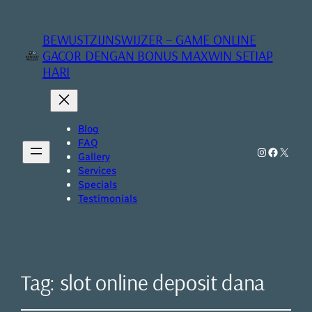
BEWUSTZIJNSWIJZER – GAME ONLINE
GACOR DENGAN BONUS MAXWIN SETIAP
HARI
Blog
FAQ
Instagram
Faceboo
X
Gallery
Services
Specials
Testimonials
Tag:
slot online deposit dana