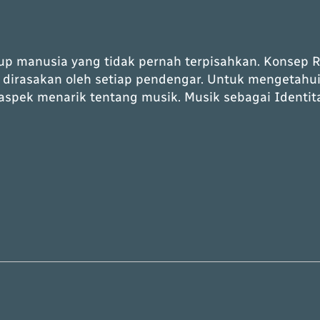
idup manusia yang tidak pernah terpisahkan. Konsep
dirasakan oleh setiap pendengar. Untuk mengetahui
ek menarik tentang musik. Musik sebagai Identitas