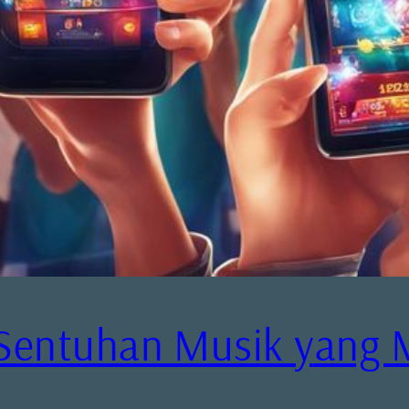
 Sentuhan Musik yang M