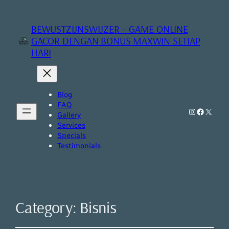
BEWUSTZIJNSWIJZER – GAME ONLINE
GACOR DENGAN BONUS MAXWIN SETIAP
HARI
Blog
FAQ
Instagram
Faceboo
X
Gallery
Services
Specials
Testimonials
Category:
Bisnis