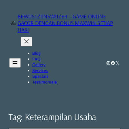
BEWUSTZIJNSWIJZER – GAME ONLINE
GACOR DENGAN BONUS MAXWIN SETIAP
HARI
Blog
FAQ
Instagram
Faceboo
X
Gallery
Services
Specials
Testimonials
Tag:
Keterampilan Usaha